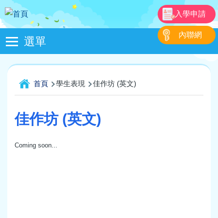
移至主內容
入學申請
內聯網
選單
Main
navigation
導
首頁
學生表現
佳作坊 (英文)
航
連
佳作坊 (英文)
結
Coming soon...