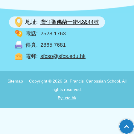
地址:
灣仔聖佛蘭士街42&44號
電話:
2528 1763
傳真:
2865 7681
電郵:
sfcso@sfcs.edu.hk
Sitemap
| Copyright ©
2026 St. Francis' Canossian School. All
rights reserved.
By: ctd.hk