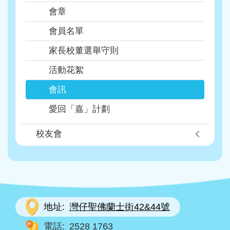
會章
會員名單
家長校董選舉守則
活動花絮
會訊
愛回「嘉」計劃
校友會
地址:
灣仔聖佛蘭士街42&44號
電話:
2528 1763