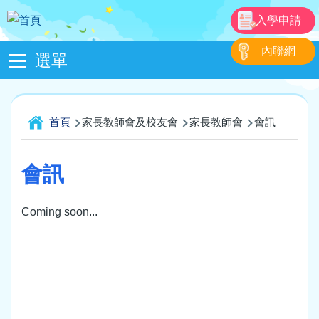
移至主內容
入學申請
內聯網
選單
Main
navigation
導
首頁
家長教師會及校友會
家長教師會
會訊
航
連
會訊
結
Coming soon...