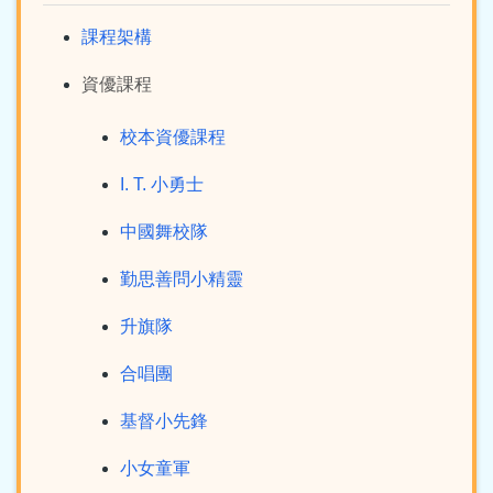
課程架構
資優課程
校本資優課程
I. T. 小勇士
中國舞校隊
勤思善問小精靈
升旗隊
合唱團
基督小先鋒
小女童軍