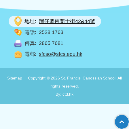
地址:
灣仔聖佛蘭士街42&44號
電話:
2528 1763
傳真:
2865 7681
電郵:
sfcso@sfcs.edu.hk
Sitemap
| Copyright ©
2026 St. Francis' Canossian School. All
rights reserved.
By: ctd.hk