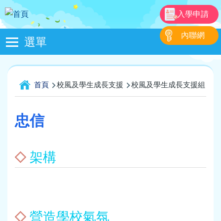
移至主內容
入學申請
內聯網
選單
Main
navigation
導
首頁
校風及學生成長支援
校風及學生成長支援組
成
航
連
忠信
結
架構
營造學校氣氛